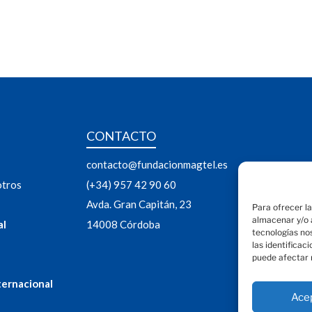
CONTACTO
contacto@fundacionmagtel.es
otros
(+34) 957 42 90 60
Avda. Gran Capitán, 23
Para ofrecer l
almacenar y/o a
al
14008 Córdoba
tecnologías no
las identificac
puede afectar 
ternacional
Ace