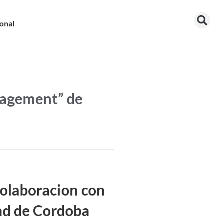
onal
nagement” de
colaboracion con
dad de Cordoba