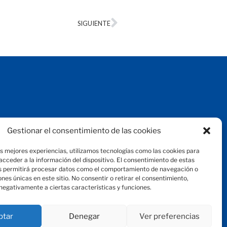
SIGUIENTE
Aviso legal
Gestionar el consentimiento de las cookies
Protección de datos
Política de privacidad
as mejores experiencias, utilizamos tecnologías como las cookies para
Política de cookies
cceder a la información del dispositivo. El consentimiento de estas
© 2024 Fundación Magtel
s permitirá procesar datos como el comportamiento de navegación o
fundacion
magtel.es
iones únicas en este sitio. No consentir o retirar el consentimiento,
negativamente a ciertas características y funciones.
ptar
Denegar
Ver preferencias