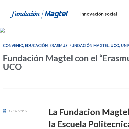
Innovación social
CONVENIO
,
EDUCACIÓN
,
ERASMUS
,
FUNDACIÓN MAGTEL
,
UCO
,
UNI
Fundación Magtel con el “Eras
UCO
La Fundacion Magtel
17/02/2016
la Escuela Politecni