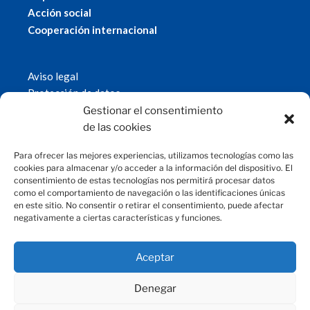
Acción social
Cooperación internacional
Aviso legal
Protección de datos
Política de cookies
Gestionar el consentimiento
© 2019 Fundación Magtel.
de las cookies
magtel.es
Para ofrecer las mejores experiencias, utilizamos tecnologías como las
cookies para almacenar y/o acceder a la información del dispositivo. El
consentimiento de estas tecnologías nos permitirá procesar datos
CONTACTO
como el comportamiento de navegación o las identificaciones únicas
en este sitio. No consentir o retirar el consentimiento, puede afectar
negativamente a ciertas características y funciones.
fundacion@magtel.es
(+34) 957 42 90 60
Parque Empresarial Las Quemadas
Aceptar
C/Gabriel Ramos Bejarano, 114
14014 Córdoba
Denegar