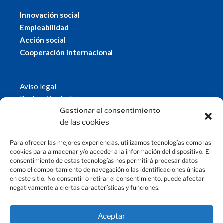
Innovación social
Empleabilidad
Acción social
Cooperación internacional
Aviso legal
Protección de datos
Política de cookies
Gestionar el consentimiento
© 2019 Fundación Magtel.
de las cookies
magtel.es
Para ofrecer las mejores experiencias, utilizamos tecnologías como las
cookies para almacenar y/o acceder a la información del dispositivo. El
consentimiento de estas tecnologías nos permitirá procesar datos
CONTACTO
como el comportamiento de navegación o las identificaciones únicas
en este sitio. No consentir o retirar el consentimiento, puede afectar
negativamente a ciertas características y funciones.
fundacion@magtel.es
(+34) 957 42 90 60
Parque Empresarial Las Quemadas
Aceptar
C/Gabriel Ramos Bejarano, 114