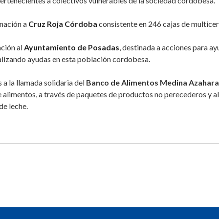
pertenecientes a colectivos vulnerables de la sociedad cordobesa.
nación a
Cruz Roja Córdoba
consistente en 246 cajas de multicer
ación al
Ayuntamiento de Posadas
, destinada a acciones para ay
alizando ayudas en esta población cordobesa.
a la llamada solidaria del
Banco de Alimentos Medina Azahar
e alimentos, a través de paquetes de productos no perecederos y al
de leche.