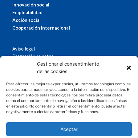
Innovación social
Empleabilidad
Acción social
Cooperación internacional
Aviso legal
Protección de datos
Política de cookies
Gestionar el consentimiento
© 2019 Fundación Magtel.
de las cookies
magtel.es
Para ofrecer las mejores experiencias, utilizamos tecnologías como las
cookies para almacenar y/o acceder a la información del dispositivo. El
consentimiento de estas tecnologías nos permitirá procesar datos
CONTACTO
como el comportamiento de navegación o las identificaciones únicas
en este sitio. No consentir o retirar el consentimiento, puede afectar
negativamente a ciertas características y funciones.
fundacion@magtel.es
(+34) 957 42 90 60
Parque Empresarial Las Quemadas
Aceptar
C/Gabriel Ramos Bejarano, 114
14014 Córdoba