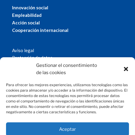
Innovación social
Empleabilidad
Acción social
Cooperación internacional
Aviso legal
Protección de datos
Política de cookies
Gestionar el consentimiento
© 2019 Fundación Magtel.
de las cookies
magtel.es
Para ofrecer las mejores experiencias, utilizamos tecnologías como las
cookies para almacenar y/o acceder a la información del dispositivo. El
consentimiento de estas tecnologías nos permitirá procesar datos
CONTACTO
como el comportamiento de navegación o las identificaciones únicas
en este sitio. No consentir o retirar el consentimiento, puede afectar
negativamente a ciertas características y funciones.
fundacion@magtel.es
(+34) 957 42 90 60
Parque Empresarial Las Quemadas
Aceptar
C/Gabriel Ramos Bejarano, 114