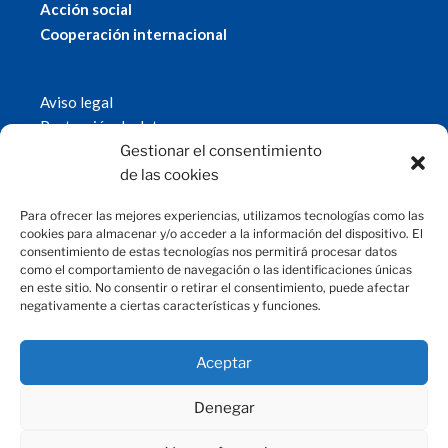
Acción social
Cooperación internacional
Aviso legal
Protección de datos
Política de cookies
Gestionar el consentimiento
© 2019 Fundación Magtel.
de las cookies
magtel.es
Para ofrecer las mejores experiencias, utilizamos tecnologías como las
cookies para almacenar y/o acceder a la información del dispositivo. El
consentimiento de estas tecnologías nos permitirá procesar datos
CONTACTO
como el comportamiento de navegación o las identificaciones únicas
en este sitio. No consentir o retirar el consentimiento, puede afectar
negativamente a ciertas características y funciones.
fundacion@magtel.es
(+34) 957 42 90 60
Parque Empresarial Las Quemadas
Aceptar
C/Gabriel Ramos Bejarano, 114
14014 Córdoba
Denegar