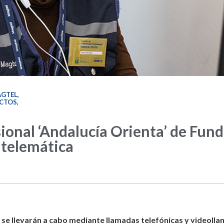
AGTEL
,
CTOS
,
ional ‘Andalucía Orienta’ de Fun
 telemática
as se llevarán a cabo mediante llamadas telefónicas y videol