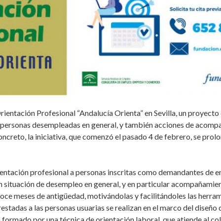
entación Profesional “Andalucía Orienta” en Sevilla, un proyecto 
a personas desempleadas en general, y también acciones de acompañ
ncreto, la iniciativa, que comenzó el pasado 4 de febrero, se prol
entación profesional a personas inscritas como demandantes de e
en situación de desempleo en general, y en particular acompañamien
oce meses de antigüedad, motivándolas y facilitándoles las herram
estadas a las personas usuarias se realizan en el marco del diseño 
tá formado por una técnica de orientación laboral, que atiende al 