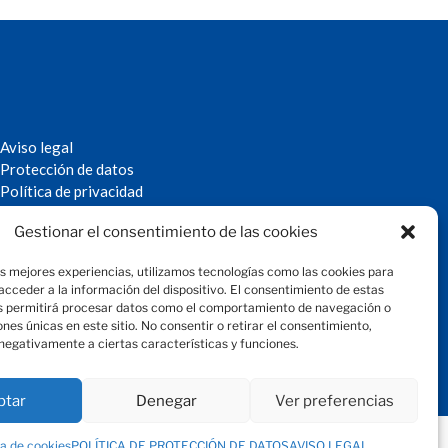
Aviso legal
Protección de datos
Política de privacidad
Política de cookies
Gestionar el consentimiento de las cookies
© 2024 Fundación Magtel
fundacion
magtel.es
as mejores experiencias, utilizamos tecnologías como las cookies para
cceder a la información del dispositivo. El consentimiento de estas
s permitirá procesar datos como el comportamiento de navegación o
iones únicas en este sitio. No consentir o retirar el consentimiento,
negativamente a ciertas características y funciones.
ptar
Denegar
Ver preferencias
ca de cookies
POLÍTICA DE PROTECCIÓN DE DATOS
AVISO LEGAL