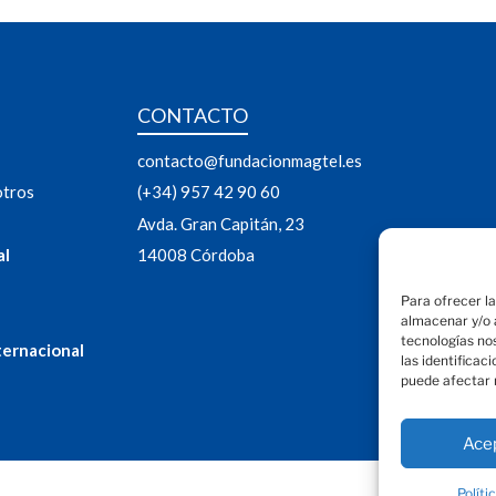
CONTACTO
contacto@fundacionmagtel.es
otros
(+34) 957 42 90 60
Avda. Gran Capitán, 23
al
14008 Córdoba
Para ofrecer l
almacenar y/o a
tecnologías no
ternacional
las identificac
puede afectar 
Ace
Políti