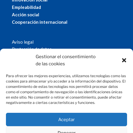
Empleabilidad
Acción social
Cooperación internacional
Aviso legal
Protección de datos
Política de cookies
Gestionar el consentimiento
© 2019 Fundación Magtel.
de las cookies
magtel.es
Para ofrecer las mejores experiencias, utilizamos tecnologías como las
cookies para almacenar y/o acceder a la información del dispositivo. El
consentimiento de estas tecnologías nos permitirá procesar datos
CONTACTO
como el comportamiento de navegación o las identificaciones únicas
en este sitio. No consentir o retirar el consentimiento, puede afectar
negativamente a ciertas características y funciones.
fundacion@magtel.es
(+34) 957 42 90 60
Parque Empresarial Las Quemadas
Aceptar
C/Gabriel Ramos Bejarano, 114
14014 Córdoba
Denegar