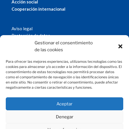
Acción social
Cooperación internacional
Aviso legal
Protección de datos
Política de cookies
Gestionar el consentimiento
© 2019 Fundación Magtel.
de las cookies
magtel.es
Para ofrecer las mejores experiencias, utilizamos tecnologías como las
cookies para almacenar y/o acceder a la información del dispositivo. El
consentimiento de estas tecnologías nos permitirá procesar datos
CONTACTO
como el comportamiento de navegación o las identificaciones únicas
en este sitio. No consentir o retirar el consentimiento, puede afectar
negativamente a ciertas características y funciones.
fundacion@magtel.es
(+34) 957 42 90 60
Parque Empresarial Las Quemadas
Aceptar
C/Gabriel Ramos Bejarano, 114
14014 Córdoba
Denegar