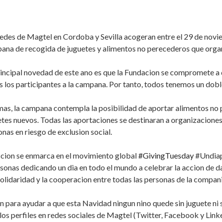
sedes de Magtel en Cordoba y Sevilla acogeran entre el 29 de novie
ana de recogida de juguetes y alimentos no perecederos que orga
rincipal novedad de este ano es que la Fundacion se compromete a 
s los participantes a la campana. Por tanto, todos tenemos un dobl
as, la campana contempla la posibilidad de aportar alimentos no
etes nuevos. Todas las aportaciones se destinaran a organizacione
nas en riesgo de exclusion social.
ccion se enmarca en el movimiento global
#GivingTuesday
#Undiap
rsonas dedicando un dia en todo el mundo a celebrar la accion de d
olidaridad y la cooperacion entre todas las personas de la compani
n para ayudar a que esta Navidad ningun nino quede sin juguete ni
los perfiles en redes sociales de Magtel (Twitter, Facebook y Link