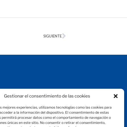
SIGUIENTE
Aviso legal
Gestionar el consentimiento de las cookies
Protección de datos
Política de privacidad
as mejores experiencias, utilizamos tecnologías como las cookies para
Política de cookies
cceder a la información del dispositivo. El consentimiento de estas
© 2024 Fundación Magtel
s permitirá procesar datos como el comportamiento de navegación o
fundacion
magtel.es
iones únicas en este sitio. No consentir o retirar el consentimiento,