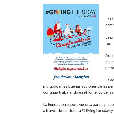
Las 
camp
La p
todo
Adem
jugu
perso
La a
multiplicar las buenas acciones de las pe
continua trabajando en el fomento de la s
La Fundacion espera vuestra participacio
a traves de la etiqueta #GivingTuesday y 