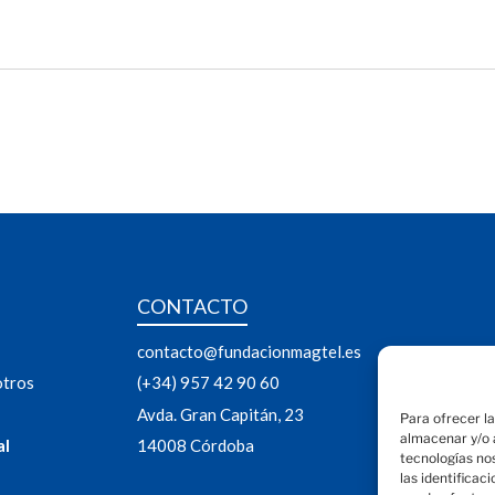
CONTACTO
contacto@fundacionmagtel.es
otros
(+34) 957 42 90 60
Avda. Gran Capitán, 23
Para ofrecer l
almacenar y/o a
al
14008 Córdoba
tecnologías no
las identificac