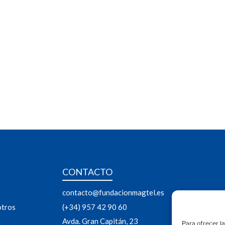
CONTACTO
contacto@fundacionmagtel.es
otros
(+34) 957 42 90 60
Avda. Gran Capitán, 23
Para ofrecer l