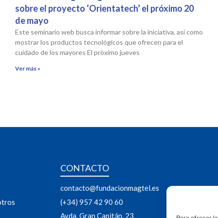
sobre el proyecto ‘Orientatech’ el próximo 20
de mayo
Este seminario web busca informar sobre la iniciativa, así como
mostrar los productos tecnológicos que ofrecen para el
cuidado de los mayores El próximo jueves
Ver más »
CONTACTO
contacto@fundacionmagtel.es
otros
(+34) 957 42 90 60
Avda. Gran Capitán, 23
Para ofrecer l