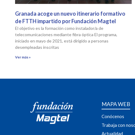
Granada acoge un nuevo itinerario formativo
de FTTH impartido por Fundación Magtel
El objetivo es la formación como instalador/a de
telecomunicaciones mediante fibra óptica El programa,
iniciado en mayo de 2021, está dirigido a personas
desempleadas inscritas
Ver más »
MAPA WEB
Conócenos
Trabaja con nos
Actualidad