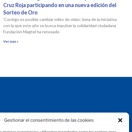
Cruz Roja participando en una nueva edición del
Sorteo de Oro
‘Contigo es posible cambiar miles de vidas’, lema de la iniciativa
con la que este año se busca impulsar la solidaridad ciudadana
Fundación Magtel ha renovado
Ver más »
Aviso legal
Gestionar el consentimiento de las cookies
Protección de datos
Política de privacidad
as mejores experiencias, utilizamos tecnologías como las cookies para