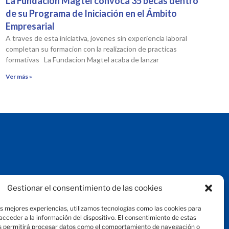
La Fundación Magtel convoca 35 becas dentro
de su Programa de Iniciación en el Ámbito
Empresarial
A traves de esta iniciativa, jovenes sin experiencia laboral
completan su formacion con la realizacion de practicas
formativas La Fundacion Magtel acaba de lanzar
Ver más »
Aviso legal
Gestionar el consentimiento de las cookies
Protección de datos
Política de privacidad
as mejores experiencias, utilizamos tecnologías como las cookies para
Política de cookies
cceder a la información del dispositivo. El consentimiento de estas
© 2024 Fundación Magtel
s permitirá procesar datos como el comportamiento de navegación o