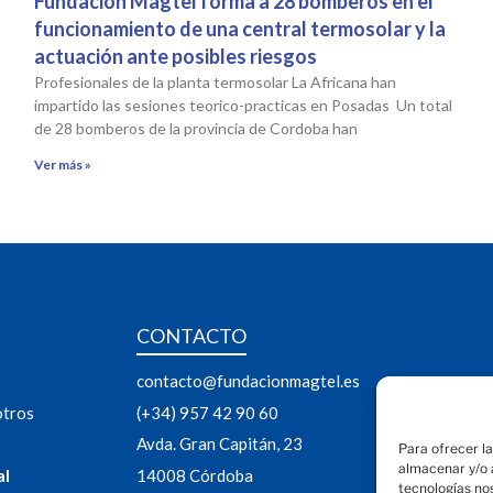
Fundación Magtel forma a 28 bomberos en el
funcionamiento de una central termosolar y la
actuación ante posibles riesgos
Profesionales de la planta termosolar La Africana han
impartido las sesiones teorico-practicas en Posadas Un total
de 28 bomberos de la provincia de Cordoba han
Ver más »
CONTACTO
contacto@fundacionmagtel.es
otros
(+34) 957 42 90 60
Avda. Gran Capitán, 23
Para ofrecer l
almacenar y/o a
al
14008 Córdoba
tecnologías no