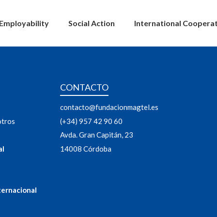
Employability
Social Action
International Coopera
CONTACTO
contacto@fundacionmagtel.es
otros
(+34) 957 42 90 60
Avda. Gran Capitán, 23
al
14008 Córdoba
ternacional