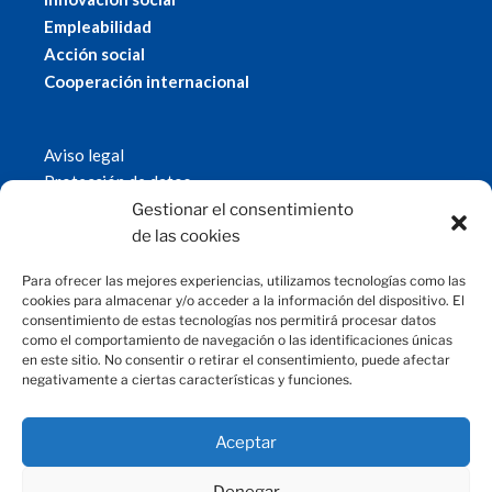
Empleabilidad
Acción social
Cooperación internacional
Aviso legal
Protección de datos
Política de cookies
Gestionar el consentimiento
© 2019 Fundación Magtel.
de las cookies
magtel.es
Para ofrecer las mejores experiencias, utilizamos tecnologías como las
cookies para almacenar y/o acceder a la información del dispositivo. El
consentimiento de estas tecnologías nos permitirá procesar datos
CONTACTO
como el comportamiento de navegación o las identificaciones únicas
en este sitio. No consentir o retirar el consentimiento, puede afectar
negativamente a ciertas características y funciones.
fundacion@magtel.es
(+34) 957 42 90 60
Parque Empresarial Las Quemadas
Aceptar
C/Gabriel Ramos Bejarano, 114
14014 Córdoba
Denegar