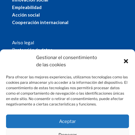
Empleabilidad
Acción social
Cooperación internacional
Aviso legal
Protección de datos
Política de cookies
Gestionar el consentimiento
© 2019 Fundación Magtel.
de las cookies
magtel.es
Para ofrecer las mejores experiencias, utilizamos tecnologías como las
cookies para almacenar y/o acceder a la información del dispositivo. El
consentimiento de estas tecnologías nos permitirá procesar datos
CONTACTO
como el comportamiento de navegación o las identificaciones únicas
en este sitio. No consentir o retirar el consentimiento, puede afectar
negativamente a ciertas características y funciones.
fundacion@magtel.es
(+34) 957 42 90 60
Parque Empresarial Las Quemadas
Aceptar
C/Gabriel Ramos Bejarano, 114
14014 Córdoba
Denegar