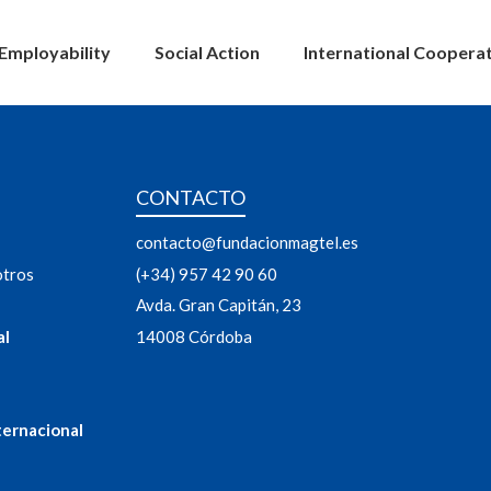
Employability
Social Action
International Coopera
CONTACTO
contacto@fundacionmagtel.es
otros
(+34) 957 42 90 60
Avda. Gran Capitán, 23
al
14008 Córdoba
ternacional