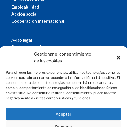
Empleabilidad
Acción social
Cooperación internacional
Aviso legal
Protección de datos
Política de cookies
Gestionar el consentimiento
© 2019 Fundación Magtel.
de las cookies
magtel.es
Para ofrecer las mejores experiencias, utilizamos tecnologías como las
cookies para almacenar y/o acceder a la información del dispositivo. El
consentimiento de estas tecnologías nos permitirá procesar datos
CONTACTO
como el comportamiento de navegación o las identificaciones únicas
en este sitio. No consentir o retirar el consentimiento, puede afectar
negativamente a ciertas características y funciones.
fundacion@magtel.es
(+34) 957 42 90 60
Parque Empresarial Las Quemadas
Aceptar
C/Gabriel Ramos Bejarano, 114
14014 Córdoba
Denegar