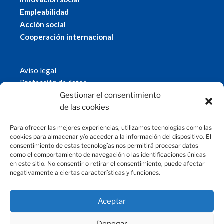
Empleabilidad
Acción social
Cooperación internacional
Aviso legal
Protección de datos
Política de cookies
Gestionar el consentimiento
© 2019 Fundación Magtel.
de las cookies
magtel.es
Para ofrecer las mejores experiencias, utilizamos tecnologías como las
cookies para almacenar y/o acceder a la información del dispositivo. El
consentimiento de estas tecnologías nos permitirá procesar datos
CONTACTO
como el comportamiento de navegación o las identificaciones únicas
en este sitio. No consentir o retirar el consentimiento, puede afectar
negativamente a ciertas características y funciones.
fundacion@magtel.es
(+34) 957 42 90 60
Parque Empresarial Las Quemadas
Aceptar
C/Gabriel Ramos Bejarano, 114
14014 Córdoba
Denegar