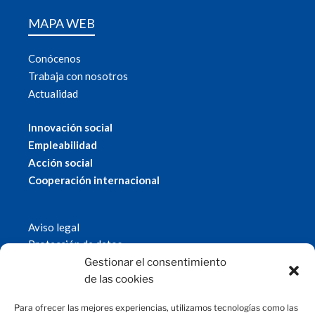
MAPA WEB
Conócenos
Trabaja con nosotros
Actualidad
Innovación social
Empleabilidad
Acción social
Cooperación internacional
Aviso legal
Protección de datos
Política de cookies
Gestionar el consentimiento
© 2019 Fundación Magtel.
de las cookies
magtel.es
Para ofrecer las mejores experiencias, utilizamos tecnologías como las