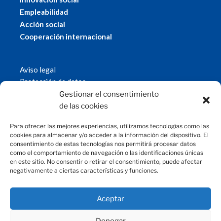
Empleabilidad
Acción social
Cooperación internacional
Aviso legal
Protección de datos
Política de cookies
Gestionar el consentimiento
© 2019 Fundación Magtel.
de las cookies
magtel.es
Para ofrecer las mejores experiencias, utilizamos tecnologías como las
cookies para almacenar y/o acceder a la información del dispositivo. El
consentimiento de estas tecnologías nos permitirá procesar datos
CONTACTO
como el comportamiento de navegación o las identificaciones únicas
en este sitio. No consentir o retirar el consentimiento, puede afectar
negativamente a ciertas características y funciones.
fundacion@magtel.es
(+34) 957 42 90 60
Parque Empresarial Las Quemadas
Aceptar
C/Gabriel Ramos Bejarano, 114
14014 Córdoba
Denegar