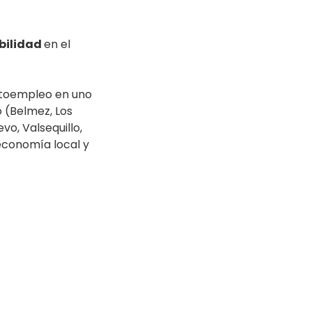
bilidad
en el
utoempleo en uno
 (Belmez, Los
vo, Valsequillo,
 economía local y