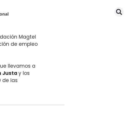
onal
ndación Magtel
ación de empleo
que llevamos a
n Justa
y los
 de las